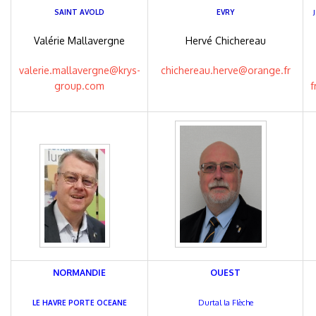
SAINT AVOLD
EVRY
J
Valérie Mallavergne
Hervé Chichereau
valerie.mallavergne@krys-
chichereau.herve@orange.fr
group.com
f
NORMANDIE
OUEST
Durtal la Flèche
LE HAVRE PORTE OCEANE