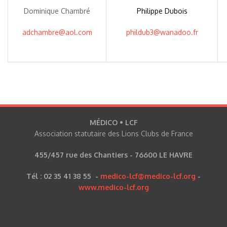
Dominique Chambré
Philippe Dubois
adchambre@aol.com
phildub3@wanadoo.fr
MÉDICO • LCF
Association statutaire des Lions Clubs de France
455/457 rue des Chantiers - 76600 LE HAVRE
Tél : 02 35 41 38 55 -
medico-lcf@medico-lcf.org
-
www.medico-lcf.org