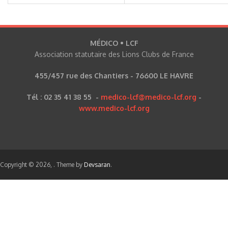
MÉDICO • LCF
Association statutaire des Lions Clubs de France
455/457 rue des Chantiers - 76600 LE HAVRE
Tél : 02 35 41 38 55 -
medico-lcf@medico-lcf.org
-
www.medico-lcf.org
Copyright © 2026,
. Theme by
Devsaran
.